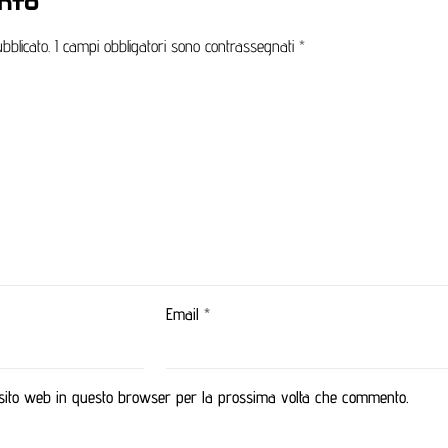
nto
bblicato.
I campi obbligatori sono contrassegnati
*
Email
*
 sito web in questo browser per la prossima volta che commento.