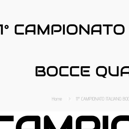
11° CAMPIONATO
BOCCE QU
Home
11° CAMPIONATO ITALIANO BO
° CAMP