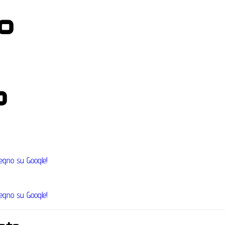
o
o
segno su Google!
segno su Google!