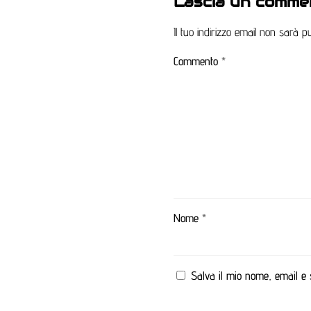
Lascia un comme
Il tuo indirizzo email non sarà pu
Commento
*
Nome
*
Salva il mio nome, email e