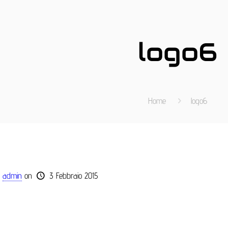
logo6
Home
logo6
admin
on
3 Febbraio 2015