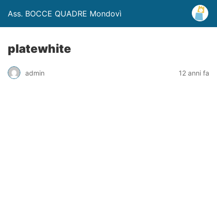
Ass. BOCCE QUADRE Mondovì
platewhite
admin
12 anni fa